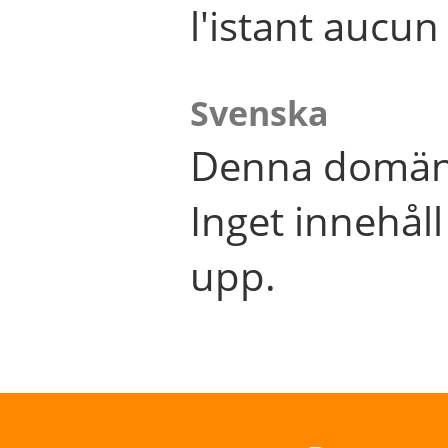
l'istant aucu
Svenska
Denna domän 
Inget innehål
upp.